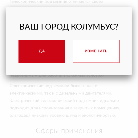
Телескопический подъемник отличается своей
способностью подниматься на большие высоты,
оставаясь при этом устойчивым и
безопасным. Дополнительной особенностью выдвижных
ВАШ ГОРОД КОЛУМБУС?
стрел телескопического погрузчика является возможность
поворота в диапазоне 360 градусов. Оборудование может
быть самоходным и передвижным, что обеспечивает
ДА
ИЗМЕНИТЬ
высокую мобильность на рабочем объекте. Передвижной
телескопический подъемник позволяет легко перемещать
его по строительной площадке или складу, что делает его
незаменимым для работы в сложных условиях.
Телескопические подъемники бывают как с
электрическими, так и с дизельными двигателями.
Электрический телескопический подъемник идеально
подходит для использования в закрытых помещениях,
благодаря низкому уровню шума и экологичностью.
Сферы применения