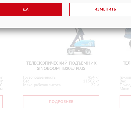
ДА
ИЗМЕНИТЬ
ТЕЛЕСКОПИЧЕСКИЙ ПОДЪЕМНИК
ТЕ
SINOBOOM TB20EJ PLUS
кг
Грузоподъемность
454 кг
Грузо
кг
Вес
11502 кг
Вес
С
Макс. рабочая высота
22 м
Приво
 м
Макс. 
ПОДРОБНЕЕ