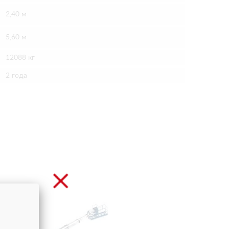
2,40 м
5,60 м
12088 кг
2 года