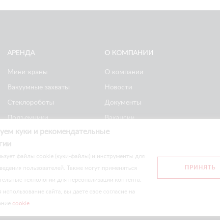
АРЕНДА
О КОМПАНИИ
Мини-краны
О компании
Вакуумные захваты
Новости
Стеклороботы
Документы
Подъемники
Вакансии
уем куки и рекомендательные
Ножничные
Реквизиты
гии
подъемники
Политика
ьзует файлы cookie (куки-файлы) и инструменты для
конфиденциальности
ПРИНЯТЬ
ведения пользователей. Также могут применяться
тельные технологии для персонализации контента.
сайте носят информационный характер и не являются публичной оф
использование сайта, вы даете свое согласие на
ание
cookie
.