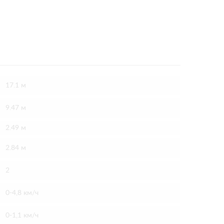
17.1 м
9.47 м
2.49 м
2.84 м
2
0-4,8 км/ч
0-1,1 км/ч