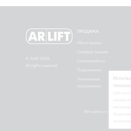
ПРОДАЖА
Мини-краны
Спайдер-вышки
© Arlift 2026
Стеклороботы
All rights reserved
Подъемники
Использ
Ножничные
техноло
подъемники
Cайт испол
анализа по
рекоменда
Все цены и условия на 
Продолжая 
использов