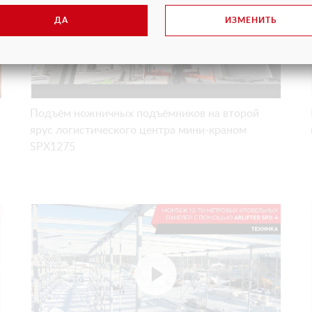
ДА
ИЗМЕНИТЬ
Подъём ножничных подъёмников на второй
ярус логистического центра мини-краном
SPX1275