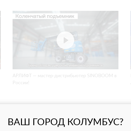
АРЛИФТ — мастер-дистрибьютер SINOBOOM в
России!
ВАШ ГОРОД КОЛУМБУС?