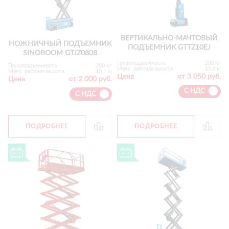
ВЕРТИКАЛЬНО-МАЧТОВЫЙ
НОЖНИЧНЫЙ ПОДЪЕМНИК
ПОДЪЕМНИК GTTZ10EJ
SINOBOOM GTJZ0808
Грузоподъемность
200 кг
Грузоподъемность
250 кг
Макс. рабочая высота
10.3 м
Макс. рабочая высота
10.1 м
Цена
от 3 050 руб.
Цена
от 2 000 руб.
С НДС
С НДС
ПОДРОБНЕЕ
ПОДРОБНЕЕ