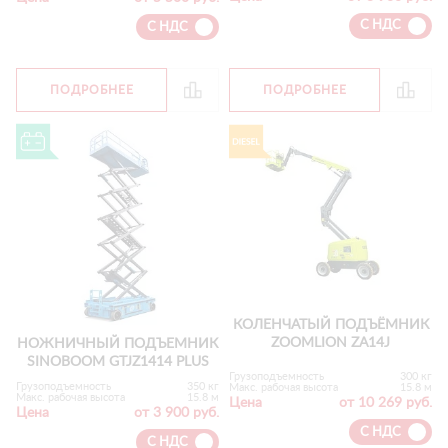
С НДС
С НДС
ПОДРОБНЕЕ
ПОДРОБНЕЕ
КОЛЕНЧАТЫЙ ПОДЪЁМНИК
ZOOMLION ZA14J
НОЖНИЧНЫЙ ПОДЪЕМНИК
SINOBOOM GTJZ1414 PLUS
Грузоподъемность
300 кг
Грузоподъемность
350 кг
Макс. рабочая высота
15.8 м
Макс. рабочая высота
15.8 м
Цена
от 10 269 руб.
Цена
от 3 900 руб.
С НДС
С НДС