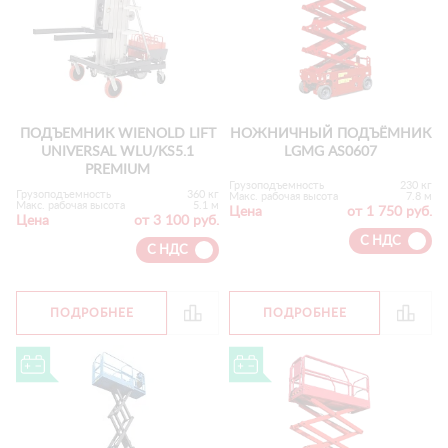
ПОДЪЕМНИК WIENOLD LIFT
НОЖНИЧНЫЙ ПОДЪЁМНИК
UNIVERSAL WLU/KS5.1
LGMG AS0607
PREMIUM
Грузоподъемность
230 кг
Грузоподъемность
360 кг
Макс. рабочая высота
7.8 м
Макс. рабочая высота
5.1 м
Цена
от 1 750 руб.
Цена
от 3 100 руб.
С НДС
С НДС
ПОДРОБНЕЕ
ПОДРОБНЕЕ