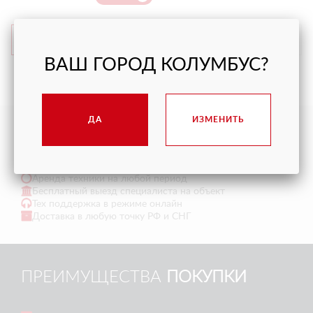
ПОДРОБНЕЕ
ПОДРОБНЕЕ
ВАШ ГОРОД КОЛУМБУС?
НАЧАЛО
1
2
3
4
|
КОНЕЦ
ДА
ИЗМЕНИТЬ
ПРЕИМУЩЕСТВА
АРЕНДЫ
Аренда техники на любой период
Бесплатный выезд специалиста на объект
Тех поддержка в режиме онлайн
Доставка в любую точку РФ и СНГ
ПРЕИМУЩЕСТВА
ПОКУПКИ