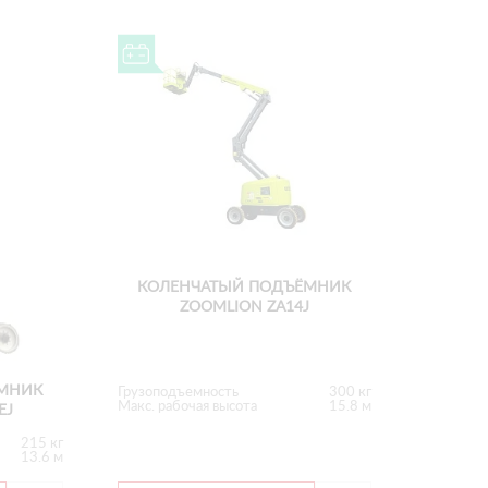
КОЛЕНЧАТЫЙ ПОДЪЁМНИК
ZOOMLION ZA14J
МНИК
Грузоподъемность
300 кг
Макс. рабочая высота
15.8 м
EJ
215 кг
13.6 м