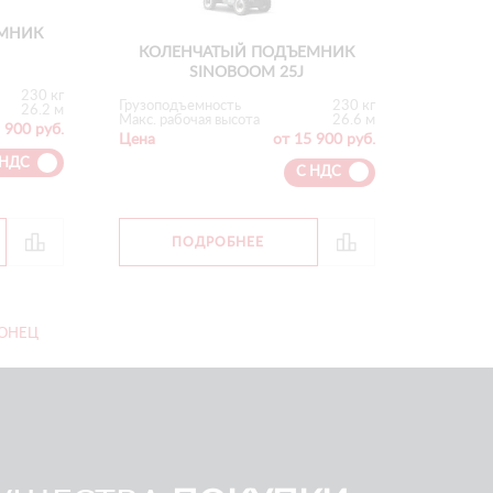
МНИК
КОЛЕНЧАТЫЙ ПОДЪЕМНИК
SINOBOOM 25J
230 кг
Грузоподъемность
230 кг
26.2 м
Макс. рабочая высота
26.6 м
 900 руб.
Цена
от 15 900 руб.
 НДС
С НДС
ПОДРОБНЕЕ
ОНЕЦ