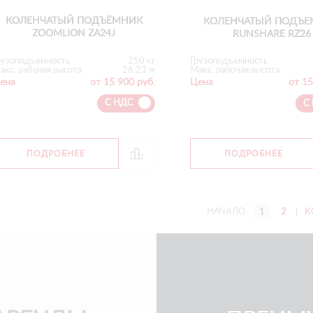
КОЛЕНЧАТЫЙ ПОДЪЁМНИК
КОЛЕНЧАТЫЙ ПОДЪЕ
ZOOMLION ZA24J
RUNSHARE RZ26
рузоподъемность
250 кг
Грузоподъемность
акс. рабочая высота
26,23 м
Макс. рабочая высота
ена
от 15 900 руб.
Цена
от 15
С НДС
С
ПОДРОБНЕЕ
ПОДРОБНЕЕ
НАЧАЛО
1
2
|
К