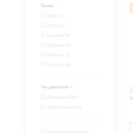
Бренд
Dingli (
5
)
LGMG (
6
)
Runshare (
9
)
Sinoboom (
6
)
Skyboom (
1
)
Zoomlion (
4
)
Тип двигателя
Г
М
Дизельный (
23
)
Ц
Электрический (
3
)
Спецпредложение (
1
)