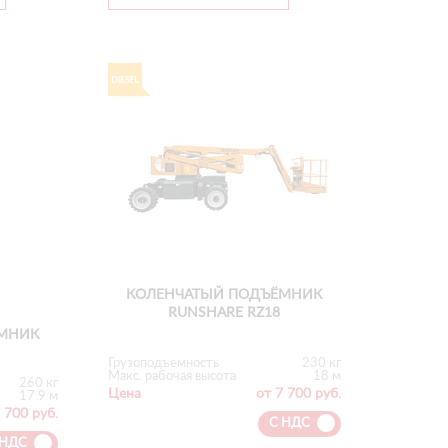
КОЛЕНЧАТЫЙ ПОДЪЁМНИК
RUNSHARE RZ18
МНИК
Грузоподъемность
230 кг
Макс. рабочая высота
18 м
260 кг
Цена
от 7 700 руб.
17.9 м
 700 руб.
С НДС
 НДС