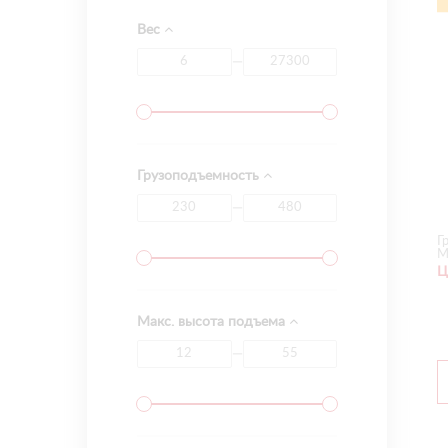
Вес
—
Грузоподъемность
—
Г
М
Ц
Макс. высота подъема
—