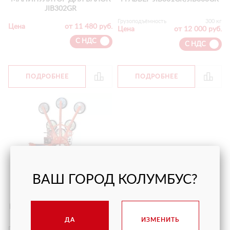
JIB302GR
Грузоподъёмность
300 кг
Цена
от 11 480 руб.
Цена
от 12 000 руб.
С НДС
С НДС
ПОДРОБНЕЕ
ПОДРОБНЕЕ
ВАШ ГОРОД КОЛУМБУС?
ВАКУУМНЫЕ ПРИСОСКИ GVI
6+6
ДА
ИЗМЕНИТЬ
Грузоподъёмность
1000 кг