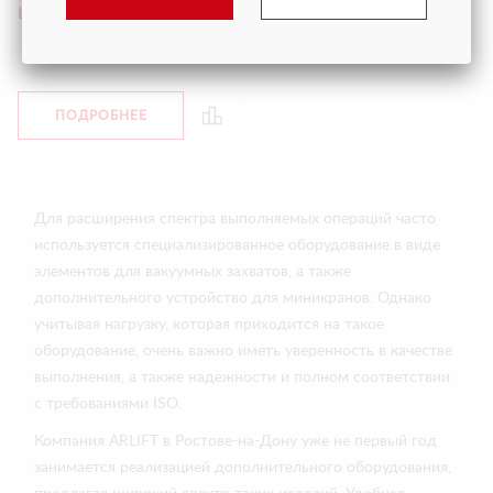
Цена
от 12 500 руб.
С НДС
ПОДРОБНЕЕ
Для расширения спектра выполняемых операций часто
используется специализированное оборудование в виде
элементов для вакуумных захватов, а также
дополнительного устройство для миникранов. Однако
учитывая нагрузку, которая приходится на такое
оборудование, очень важно иметь уверенность в качестве
выполнения, а также надежности и полном соответствии
с требованиями ISO.
Компания ARLIFT в Ростове-на-Дону уже не первый год
занимается реализацией дополнительного оборудования,