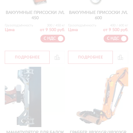
ВАКУУМНЫЕ ПРИСОСКИ JVL
ВАКУУМНЫЕ ПРИСОСКИ JVL
450
600
Грузоподъёмность
300 / 450 кг
Грузоподъёмность
400 / 600 кг
Цена
от 9 500 руб.
Цена
от 9 500 руб.
С НДС
С НДС
ПОДРОБНЕЕ
ПОДРОБНЕЕ
МАНИПУЛЯТОР ДЛЯ БАЛОК
ГРАББЕР JIB301GR/JIB303GR