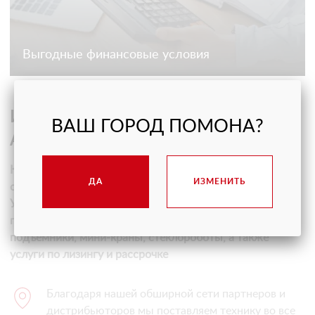
Выгодные финансовые условия
ИНФОРМАЦИЯ О КОМПАНИИ
ВАШ ГОРОД ПОМОНА?
АРЛИФТ
Компания Арлифт является надежным поставщиком
ДА
ИЗМЕНИТЬ
спецтехники на территориях России, Казахстана и
Узбекистана, с многолетним опытом в отрасли. Мы
предлагаем широкий спектр оборудования, включая
подъемники, мини-краны, стеклороботы, а также
услуги по лизингу и рассрочке
Благодаря нашей обширной сети партнеров и
дистрибьюторов мы поставляем технику во все