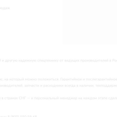
родаж
 и другую надежную спецтехнику от ведущих производителей в Ро
ис, на который можно положиться. Гарантийное и послегарантийно
изводителей, запчасти и расходники всегда в наличии, техподдержк
 и в странах СНГ — и персональный менеджер на каждом этапе сдел
ону 8 (800) 550 59 68