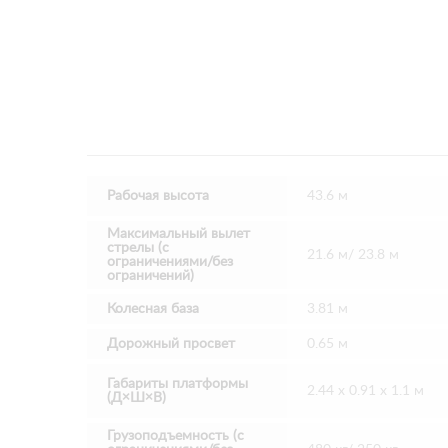
Рабочая высота
43.6 м
Максимальный вылет
стрелы (с
21.6 м/ 23.8 м
ограничениями/без
ограничений)
Колесная база
3.81 м
Дорожный просвет
0.65 м
Габариты платформы
2.44 х 0.91 х 1.1 м
(Д×Ш×В)
Грузоподъемность (с