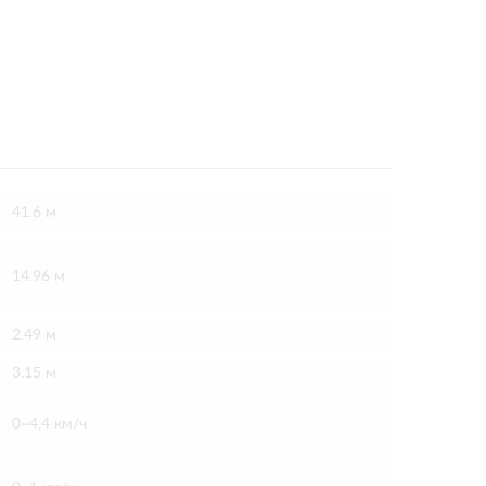
41.6 м
14.96 м
2.49 м
3.15 м
0~4,4 км/ч