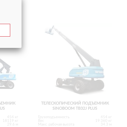
ЪЕМНИК
ТЕЛЕСКОПИЧЕСКИЙ ПОДЪЕМНИК
LUS
SINOBOOM TB32J PLUS
454 кг
Грузоподъемность
454 кг
18119 кг
Вес
19 360 кг
29.6 м
Макс. рабочая высота
34.3 м