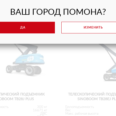
ВАШ ГОРОД ПОМОНА?
ДА
ИЗМЕНИТЬ
ПИЧЕСКИЙ ПОДЪЕМНИК
ТЕЛЕСКОПИЧЕСКИЙ ПОД
OBOOM TB28J PLUS
SINOBOOM TB28EJ P
ность
300 кг
Грузоподъемность
16671 кг
Вес
ДВС
Макс. рабочая высота