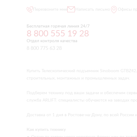
Перезвоните мне
Написать письмо
Офисы п
Бесплатная горячая линия 24/7
8 800 555 19 28
Отдел контроля качества
8 800 775 63 28
Купить Телескопический подъемник Sinoboom GTBZ42J
строительных, монтажных и промышленных задач.
Подберем технику под ваши задачи и обеспечим серв
служба ARLIFT: специалисты обучаются на заводах про
Доставка от 1 дня в Ростове-на-Дону, по всей России
Как купить технику
Оставьте заявку через короткую форму или по телеф