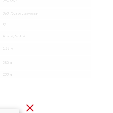
0~1 км/ч
360°/без ограничения
5°
4.37 м/6.81 м
1.68 м
280 л
200 л