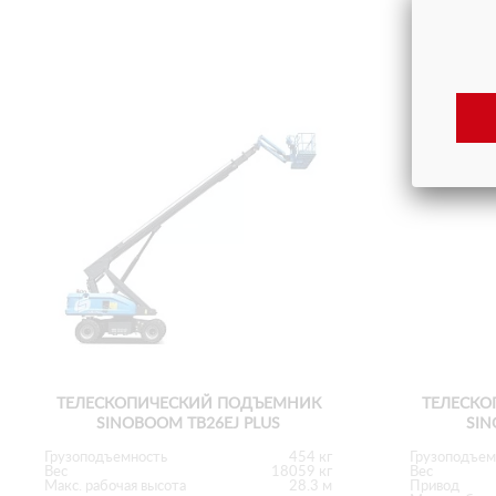
ТЕЛЕСКОПИЧЕСКИЙ ПОДЪЕМНИК
ТЕЛЕСКО
SINOBOOM TB26EJ PLUS
SIN
Грузоподъемность
454 кг
Грузоподъем
Вес
18059 кг
Вес
Макс. рабочая высота
28.3 м
Привод