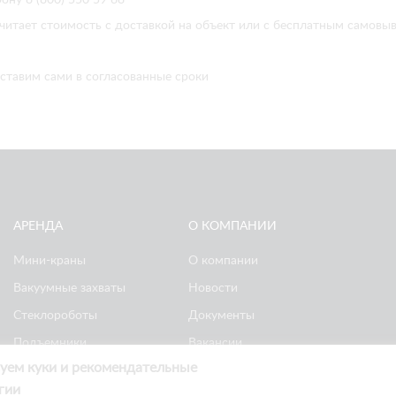
читает стоимость с доставкой на объект или с бесплатным самовы
ставим сами в согласованные сроки
АРЕНДА
О КОМПАНИИ
Мини-краны
О компании
Вакуумные захваты
Новости
Стеклороботы
Документы
Подъемники
Вакансии
уем куки и рекомендательные
Ножничные
Реквизиты
гии
подъемники