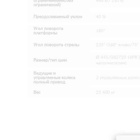
ограничениями/без
480 кг/ 250 кг
ограничений)
Преодолеваемый уклон
40 %
Угол поворота
180°
платформы
Угол поворота стрелы
235° (160° влево/75°
Ø 445/50D710 18PR 
Размер/тип шин
наполнителем)
Ведущие и
управляемые колеса
2 управляемых колес
полный привод
Вес
22 400 кг