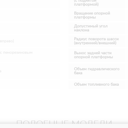
(с поднятой
платформой)
Вращение опорной
платформы
Допустимый угол
наклона
Радиус поворота шасси
 вправо)
(внутренний/внешний)
(с пенорезиновым
Вынос задней части
опорной платформы
Объем гидравлического
а
бака
Объем топливного бака
ПОДОБНЫЕ МОДЕЛИ