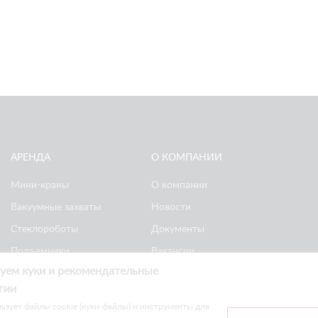
АРЕНДА
О КОМПАНИИ
Мини-краны
О компании
Вакуумные захваты
Новости
Стеклороботы
Документы
Подъемники
Вакансии
уем куки и рекомендательные
Ножничные
Реквизиты
гии
подъемники
Политика
ьзует файлы cookie (куки-файлы) и инструменты для
конфиденциальности