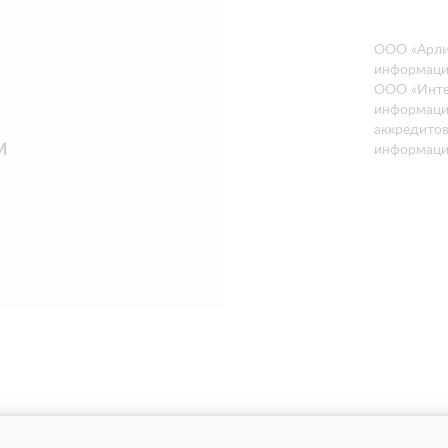
ООО «Арли
информацию
ООО «Инте
информацио
аккредитов
М
информац