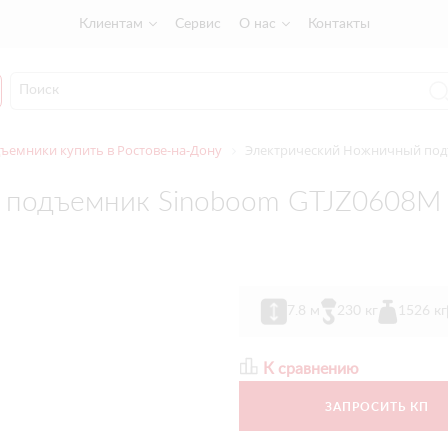
Клиентам
Сервис
О нас
Контакты
емники купить в Ростове-на-Дону
Электрический Ножничный под
 подъемник Sinoboom GTJZ0608M
7.8 м
230 кг
1526 кг
К сравнению
ЗАПРОСИТЬ КП