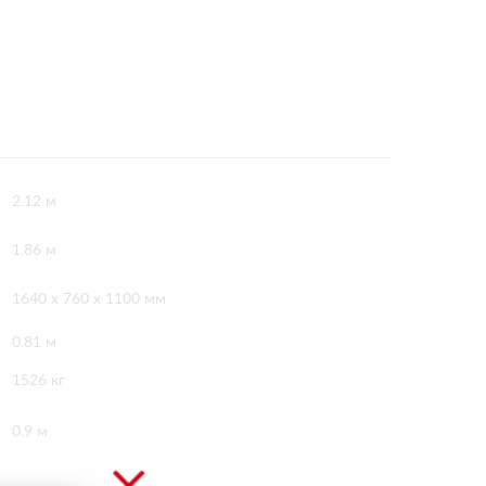
2.12 м
1.86 м
1640 х 760 х 1100 мм
0.81 м
1526 кг
0.9 м