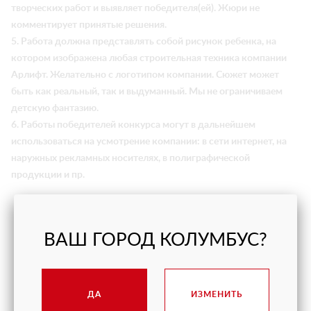
творческих работ и выявляет победителя(ей). Жюри не
комментирует принятые решения.
5. Работа должна представлять собой рисунок ребенка, на
котором изображена любая строительная техника компании
Арлифт. Желательно с логотипом компании. Сюжет может
быть как реальный, так и выдуманный. Мы не ограничиваем
детскую фантазию.
6. Работы победителей конкурса могут в дальнейшем
использоваться на усмотрение компании: в сети интернет, на
наружных рекламных носителях, в полиграфической
продукции и пр.
ВАШ ГОРОД КОЛУМБУС?
Последние проекты
ДА
ИЗМЕНИТЬ